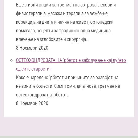
Ефективни опции за третман на артроза: лекови и
физиотерапија, масажа и терапија за вежбање,
корекција на диета и начин на живот, ортопедски
помагала, рецепти за традиционална медицина,
влечење на зглобовите и хирургија.
8 Ноември 2020
ОСТЕОХОНДРОЗАТА НА 'рбетот е заболување кај луѓето
од сите старости!
Како е наредено 'рбетот и причините за развојот на
нејзините болести. Симптоми, дијагноза, третман на
остеохондроза на 'рбетот.
8 Ноември 2020