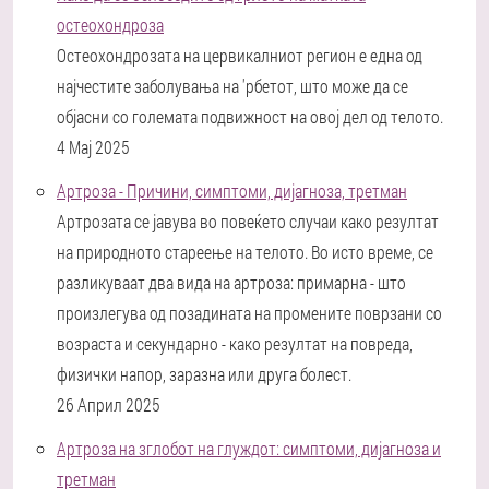
остеохондроза
Остеохондрозата на цервикалниот регион е една од
најчестите заболувања на 'рбетот, што може да се
објасни со големата подвижност на овој дел од телото.
4 Мај 2025
Артроза - Причини, симптоми, дијагноза, третман
Артрозата се јавува во повеќето случаи како резултат
на природното стареење на телото. Во исто време, се
разликуваат два вида на артроза: примарна - што
произлегува од позадината на промените поврзани со
возраста и секундарно - како резултат на повреда,
физички напор, заразна или друга болест.
26 Април 2025
Артроза на зглобот на глуждот: симптоми, дијагноза и
третман