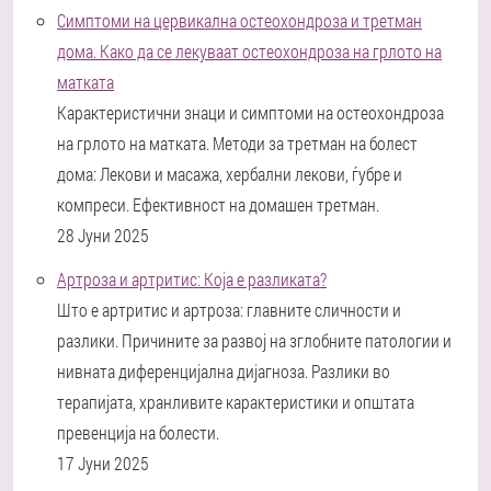
Симптоми на цервикална остеохондроза и третман
дома. Како да се лекуваат остеохондроза на грлото на
матката
Карактеристични знаци и симптоми на остеохондроза
на грлото на матката. Методи за третман на болест
дома: Лекови и масажа, хербални лекови, ѓубре и
компреси. Ефективност на домашен третман.
28 Јуни 2025
Артроза и артритис: Која е разликата?
Што е артритис и артроза: главните сличности и
разлики. Причините за развој на зглобните патологии и
нивната диференцијална дијагноза. Разлики во
терапијата, хранливите карактеристики и општата
превенција на болести.
17 Јуни 2025