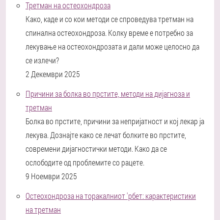
Третман на остеохондроза
Како, каде и со кои методи се спроведува третман на
спинална остеохондроза. Колку време е потребно за
лекување на остеохондрозата и дали може целосно да
се излечи?
2 Декември 2025
Причини за болка во прстите, методи на дијагноза и
третман
Болка во прстите, причини за непријатност и кој лекар ја
лекува. Дознајте како се лечат болките во прстите,
современи дијагностички методи. Како да се
ослободите од проблемите со рацете.
9 Ноември 2025
Остеохондроза на торакалниот 'рбет: карактеристики
на третман