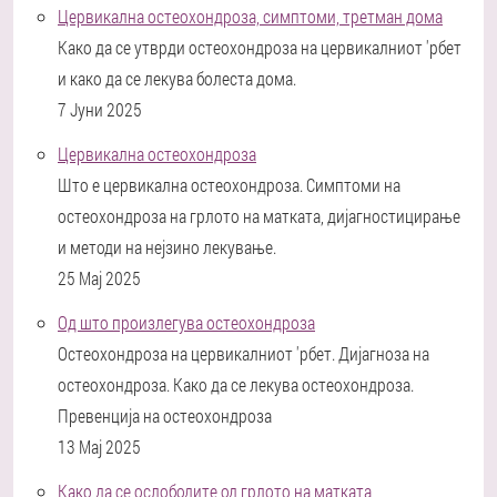
Цервикална остеохондроза, симптоми, третман дома
Како да се утврди остеохондроза на цервикалниот 'рбет
и како да се лекува болеста дома.
7 Јуни 2025
Цервикална остеохондроза
Што е цервикална остеохондроза. Симптоми на
остеохондроза на грлото на матката, дијагностицирање
и методи на нејзино лекување.
25 Мај 2025
Од што произлегува остеохондроза
Остеохондроза на цервикалниот 'рбет. Дијагноза на
остеохондроза. Како да се лекува остеохондроза.
Превенција на остеохондроза
13 Мај 2025
Како да се ослободите од грлото на матката