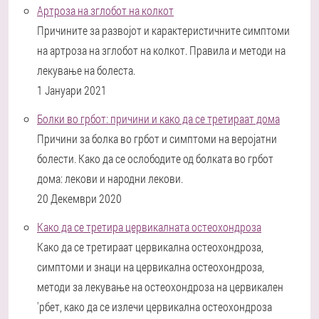
Артроза на зглобот на колкот
Причините за развојот и карактеристичните симптоми
на артроза на зглобот на колкот. Правила и методи на
лекување на болеста.
1 Јануари 2021
Болки во грбот: причини и како да се третираат дома
Причини за болка во грбот и симптоми на веројатни
болести. Како да се ослободите од болката во грбот
дома: лекови и народни лекови.
20 Декември 2020
Како да се третира цервикалната остеохондроза
Како да се третираат цервикална остеохондроза,
симптоми и знаци на цервикална остеохондроза,
методи за лекување на остеохондроза на цервикален
'рбет, како да се излечи цервикална остеохондроза