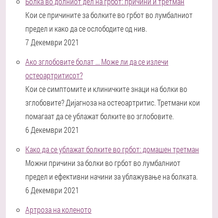
Болка во долниот дел на грбот: причини и третман
Кои се причините за болките во грбот во лумбалниот
предел и како да се ослободите од нив.
7 Декември 2021
Ако зглобовите болат ... Може ли да се излечи
остеоартритисот?
Кои се симптомите и клиничките знаци на болки во
зглобовите? Дијагноза на остеоартритис. Третмани кои
помагаат да се ублажат болките во зглобовите.
6 Декември 2021
Како да се ублажат болките во грбот: домашен третман
Можни причини за болки во грбот во лумбалниот
предел и ефективни начини за ублажување на болката.
6 Декември 2021
Артроза на коленото