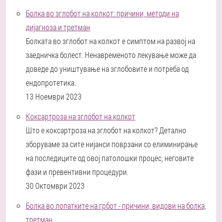
Болка во зглобот на колкот: причини, методи на
дијагноза и третман
Болката во зглобот на колкот е симптом на развој на
заедничка болест. Ненавременото лекување може да
доведе до уништување на зглобовите и потреба од
ендопротетика.
13 Ноември 2023
Коксартроза на зглобот на колкот
Што е коксартроза на зглобот на колкот? Детално
зборуваме за сите нијанси поврзани со елиминирање
на последиците од овој патолошки процес, неговите
фази и превентивни процедури.
30 Октомври 2023
Болка во лопатките на грбот - причини, видови на болка,
третман