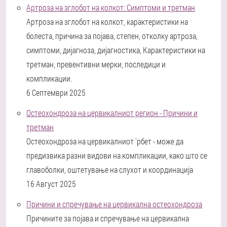
Артроза на зглобот на колкот: Симптоми и третман
Артроза на зглобот на колкот, карактеристики на
болеста, причина за појава, степен, отколку артроза,
симптоми, дијагноза, дијагностика, Карактеристики на
третман, превентивни мерки, последици и
компликации.
6 Септември 2025
Остеохондроза на цервикалниот регион - Причини и
третман
Остеохондроза на цервикалниот 'рбет - може да
предизвика разни видови на компликации, како што се
главоболки, оштетување на слухот и координација
16 Август 2025
Причини и спречување на цервикална остеохондроза
Причините за појава и спречување на цервикална