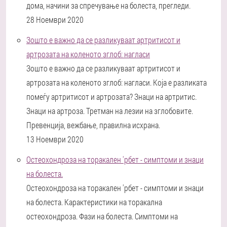
дома, начини за спречување на болеста, прегледи.
28 Ноември 2020
Зошто е важно да се разликуваат артритисот и
артрозата на коленото зглоб: нагласи
Зошто е важно да се разликуваат артритисот и
артрозата на коленото зглоб: нагласи. Која е разликата
помеѓу артритисот и артрозата? Знаци на артритис.
Знаци на артроза. Третман на лезии на зглобовите.
Превенција, вежбање, правилна исхрана.
13 Ноември 2020
Остеохондроза на торакален 'рбет - симптоми и знаци
на болеста.
Остеохондроза на торакален 'рбет - симптоми и знаци
на болеста. Карактеристики на торакална
остеохондроза. Фази на болеста. Симптоми на