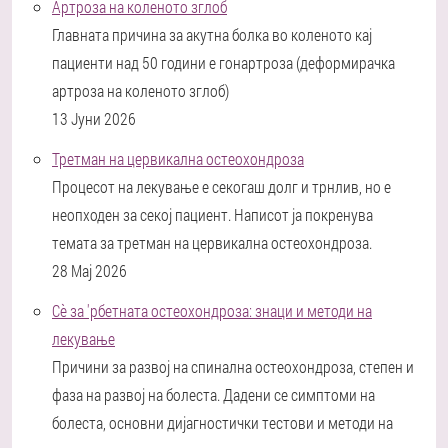
Артроза на коленото зглоб
Главната причина за акутна болка во коленото кај
пациенти над 50 години е гонартроза (деформирачка
артроза на коленото зглоб)
13 Јуни 2026
Третман на цервикална остеохондроза
Процесот на лекување е секогаш долг и трнлив, но е
неопходен за секој пациент. Написот ја покренува
темата за третман на цервикална остеохондроза.
28 Мај 2026
Сè за 'рбетната остеохондроза: знаци и методи на
лекување
Причини за развој на спинална остеохондроза, степен и
фаза на развој на болеста. Дадени се симптоми на
болеста, основни дијагностички тестови и методи на