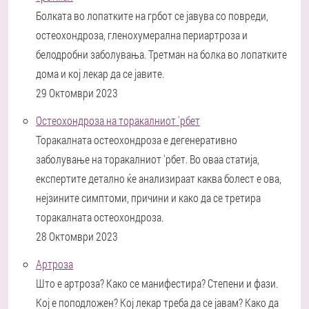
Болката во лопатките на грбот се јавува со повреди,
остеохондроза, гленохумерална периартроза и
белодробни заболувања. Третман на болка во лопатките
дома и кој лекар да се јавите.
29 Октомври 2023
Остеохондроза на торакалниот 'рбет
Торакалната остеохондроза е дегенеративно
заболување на торакалниот 'рбет. Во оваа статија,
експертите детално ќе анализираат каква болест е ова,
нејзините симптоми, причини и како да се третира
торакалната остеохондроза.
28 Октомври 2023
Артроза
Што е артроза? Како се манифестира? Степени и фази.
Кој е поподложен? Кој лекар треба да се јавам? Како да