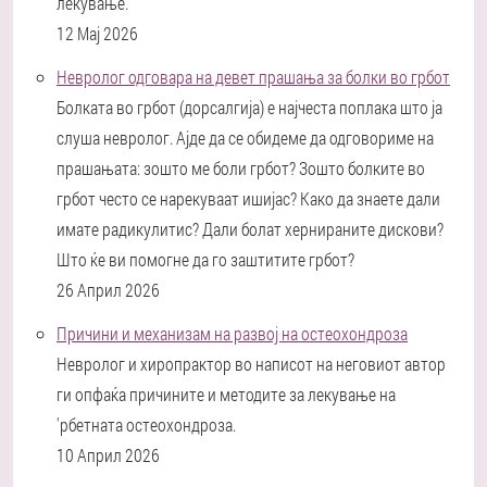
лекување.
12 Мај 2026
Невролог одговара на девет прашања за болки во грбот
Болката во грбот (дорсалгија) е најчеста поплака што ја
слуша невролог. Ајде да се обидеме да одговориме на
прашањата: зошто ме боли грбот? Зошто болките во
грбот често се нарекуваат ишијас? Како да знаете дали
имате радикулитис? Дали болат хернираните дискови?
Што ќе ви помогне да го заштитите грбот?
26 Април 2026
Причини и механизам на развој на остеохондроза
Невролог и хиропрактор во написот на неговиот автор
ги опфаќа причините и методите за лекување на
'рбетната остеохондроза.
10 Април 2026