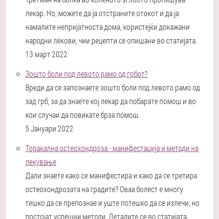
лекар. Но, можете да ја отстраните отокот и да ја
намалите непријатноста дома, користејќи докажани
народни лекови, чии рецепти се опишани во статијата.
13 март 2022
Зошто боли под левото рамо од грбот?
Вреди да се запознаете зошто боли под левото рамо од
зад грб, за да знаете кој лекар да побарате помош и во
кои случаи да повикате брза помош.
5 Јануари 2022
Торакална остеохондроза - манифестација и методи на
лекување
Дали знаете како се манифестира и како да се третира
остеохондрозата на градите? Оваа болест е многу
тешко да се препознае и уште потешко да се излечи, но
постојат успешни методи. Деталите се во статијата.