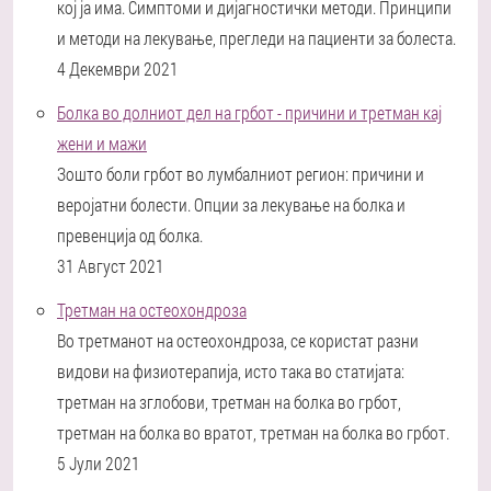
кој ја има. Симптоми и дијагностички методи. Принципи
и методи на лекување, прегледи на пациенти за болеста.
4 Декември 2021
Болка во долниот дел на грбот - причини и третман кај
жени и мажи
Зошто боли грбот во лумбалниот регион: причини и
веројатни болести. Опции за лекување на болка и
превенција од болка.
31 Август 2021
Третман на остеохондроза
Во третманот на остеохондроза, се користат разни
видови на физиотерапија, исто така во статијата:
третман на зглобови, третман на болка во грбот,
третман на болка во вратот, третман на болка во грбот.
5 Јули 2021