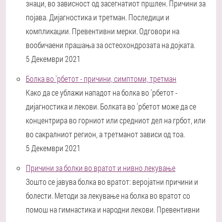
знаци, во зависност од засегнатиот пршлен. Причини за
појава. Дијагностика и третман. Последици и
компликации. Превентивни мерки. Одговори на
вообичаени прашања за остеохондрозата на дојката.
5 Декември 2021
Болка во 'рбетот - причини, симптоми, третман
Како да се ублажи нападот на болка во 'рбетот -
дијагностика и лекови. Болката во 'рбетот може да се
концентрира во горниот или средниот дел на грбот, или
во сакралниот регион, а третманот зависи од тоа.
5 Декември 2021
Причини за болки во вратот и нивно лекување
Зошто се јавува болка во вратот: веројатни причини и
болести. Методи за лекување на болка во вратот со
помош на гимнастика и народни лекови. Превентивни