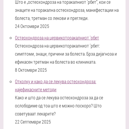
Што е „остеохондроза на торакалниот 'рбет“, кои се
знаците на торакална остеохондроза, манифестации на
болеста, третман со лекови и прегледи.
24 Октомври 2025
Остеохондроза на цервикоторакалниот 'рбет
Остеохондроза на цервикоторакалниот 'рбет:
симптоми, знаци, причини за болеста. Брза дијагноза и
ефикасен третман на болеста во клиниката.
8 Октомври 2025
Отколку и како да се лекува остеохондроза:
најефикасните методи
Како и што да се лекува остеохондроза за да се
ослободиме од тоа што е можно поскоро? Што
советуваат лекарите?
22 Септември 2025