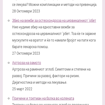
се лекува? Можни компликации и методи на превенција.
28 Октомври 2023
Збир на вежби за остеохондроза на цервикалниот 'рбет
Ние нудиме збир на едноставни вежби за
остеохондроза на цервикалниот 'рбет. Тоа ќе ги зајакне
мускулите на вратот и ќе го намали бројот на пати кога
барате лекарска помош.
27 Октомври 2023
Артроза на рамото
Артроза на рамениот зглоб. Симптоми и степени на
развој. Причини за развој, фактори на ризик.
Дијагностика и методи на лекување.
25 март 2022
Причини и третман на болка во колената
Третман на болка во коленото зглоб го пропишува