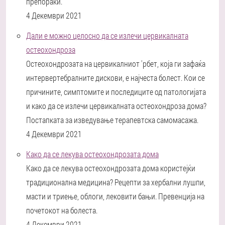
препораки.
4 Декември 2021
Дали е можно целосно да се излечи цервикалната
остеохондроза
Остеохондрозата на цервикалниот 'рбет, која ги зафаќа
интервертебралните дискови, е најчеста болест. Кои се
причините, симптомите и последиците од патологијата
и како да се излечи цервикалната остеохондроза дома?
Постапката за изведување терапевтска самомасажа.
4 Декември 2021
Како да се лекува остеохондрозата дома
Како да се лекува остеохондрозата дома користејќи
традиционална медицина? Рецепти за хербални лушпи,
масти и триење, облоги, лековити бањи. Превенција на
почетокот на болеста.
4 Декември 2021