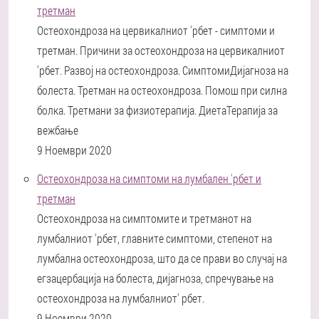
третман
Остеохондроза на цервикалниот 'рбет - симптоми и
третман. Причини за остеохондроза на цервикалниот
'рбет. Развој на остеохондроза. СимптомиДијагноза на
болеста. Третман на остеохондроза. Помош при силна
болка. Третмани за физиотерапија. ДиетаТерапија за
вежбање
9 Ноември 2020
Остеохондроза на симптоми на лумбален 'рбет и
третман
Остеохондроза на симптомите и третманот на
лумбалниот 'рбет, главните симптоми, степенот на
лумбална остеохондроза, што да се прави во случај на
егзацербација на болеста, дијагноза, спречување на
остеохондроза на лумбалниот' рбет.
9 Ноември 2020