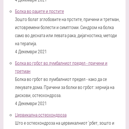
Болка во рацете и прстите
Зошто болат зглобовите на прстите, причини и третман,
истовремени болести и симптоми. Синдром на болка
само во десната или левата рака, дијагностика, методи
на терапија.
4 Декември 2021
Болка во грбот во лумбалниот предел - причини и
третман
Болка во грбот во лумбалниот предел - како да се
лекувате дома. Причини за болки во грбот: хернија на
дискови, остеохондроза.
4 Декември 2021
Цервикална остеохондроза
Што е остеохондроза на цервикалниот 'рбет, зошто и