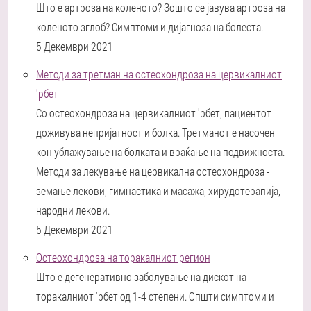
Што е артроза на коленото? Зошто се јавува артроза на
коленото зглоб? Симптоми и дијагноза на болеста.
5 Декември 2021
Методи за третман на остеохондроза на цервикалниот
'рбет
Со остеохондроза на цервикалниот 'рбет, пациентот
доживува непријатност и болка. Третманот е насочен
кон ублажување на болката и враќање на подвижноста.
Методи за лекување на цервикална остеохондроза -
земање лекови, гимнастика и масажа, хирудотерапија,
народни лекови.
5 Декември 2021
Остеохондроза на торакалниот регион
Што е дегенеративно заболување на дискот на
торакалниот 'рбет од 1-4 степени. Општи симптоми и