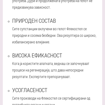
употреба. Дури и продолжената употреба на гелот не
предизвикува зависност.
ПРИРОДЕН СОСТАВ
Сите супстанции вклучени во гелот Флекостел се
природни и сосема безбедни. Ова резултира со широко,
избалансирано влијание.
ВИСОКА ЕФИКАСНОСТ
Кога ја користите алатката, веднаш се започнуваат
процеси на регенерација, што дава непосредни
резултати. Експертите препорачуваат.
УСОГЛАСЕНОСТ
Сите производи на Флекостел се сертифицирани од
потребните органи и органи.