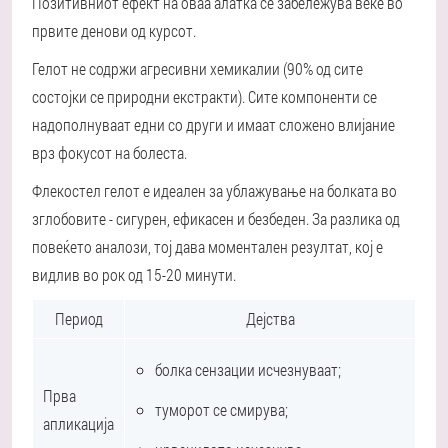
Позитивниот ефект на оваа алатка се забележува веќе во
првите денови од курсот.
Гелот не содржи агресивни хемикалии (90% од сите
состојки се природни екстракти). Сите компоненти се
надополнуваат едни со други и имаат сложено влијание
врз фокусот на болеста.
Флекостел гелот е идеален за ублажување на болката во
зглобовите - сигурен, ефикасен и безбеден. За разлика од
повеќето аналози, тој дава моментален резултат, кој е
видлив во рок од 15-20 минути.
Период
Дејства
болка сензации исчезнуваат;
Прва
туморот се смирува;
апликација