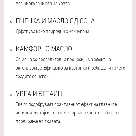
врз циркулацијата на крвта.
ПЧЕНКА И МАСЛО ОД СОЈА
Дејствува како природни омекнувачи.
КАМФОРНО МАСЛО
Се меша со воспалителни процеси, има ефект на
затоплување. Ефикасно за настинки (треба да ги триете
градите со него).
УРЕА И БЕТАИН
Тие го подобруваат позитивниот ефект на главните
активни состојки, го промовираат нивното забрзано
продирање во ткивата.