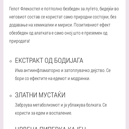
Гелот Флекостел е потполно безбеден за луѓето, бидејќи во
неговиот состав се користат само природни состојки, без
додавање на хемикалии и мириси. Позитивниот ефект
обезбеден од алатката е само оној што е преземен од
природата!
ЕКСТРАКТ ОД БОДИЈАГА
Има антиинфламаторно и затоплувачко дејство. Се
бори со ефектите на едемот и модринки.
ЗЛАТНИ МУСТАЌИ
Забрзува метаболизмот и ја ублажува болката. Се
користи за едем и воспаление.