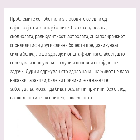
Проблемите со грбот или зглобовите се едни од
најнепријатните и најболните. Остеохондрозата,
сколиозата, радикулитисот, артрозата, анкилозирачкиот
спондилитис и други слични болести предизвикуваат
силна болка, лошо здравје и општа физичка слабост, што
спречува извршување на дури и основни секојдневни
задачи. Дури и одржувањето здрав начин на живот не дава
никакви гаранции, бидејќи причините за ваквите
заболувања можат да бидат различни причини, без оглед
на околностите, на пример, наследноста.