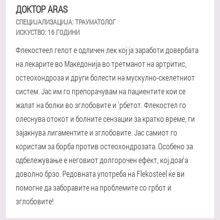
ДОКТОР ARAS
СПЕЦИЈАЛИЗАЦИЈА:
ТРАУМАТОЛОГ
ИСКУСТВО:
16 ГОДИНИ
Флекостеел гелот е одличен лек кој ја заработи довербата
на лекарите во Македонија во третманот на артритис,
остеохондроза и други болести на мускулно-скелетниот
систем. Јас им го препорачувам на пациентите кои се
жалат на болки во зглобовите и 'рбетот. Флекостел го
олеснува отокот и болните сензации за кратко време, ги
зајакнува лигаментите и зглобовите. Јас самиот го
користам за борба против остеохондрозата. Особено за
одбележување е неговиот долгорочен ефект, кој доаѓа
доволно брзо. Редовната употреба на Flekosteel ќе ви
помогне да заборавите на проблемите со грбот и
зглобовите!