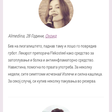
Almedina
, 28 Години,
Охрид
Бев на лизгалиштето, паднав таму и лошо го повредив
грбот. Лекарот препорача Flekosteel како средство за
затоплување и болка и антиинфламаторно средство.
Навистина, помогна по првата употреба. За неколку
недели, сите симптоми исчезнаа! Излечи и силна кашлица.
За секој случај, си купив неколку пакувања во резерва.