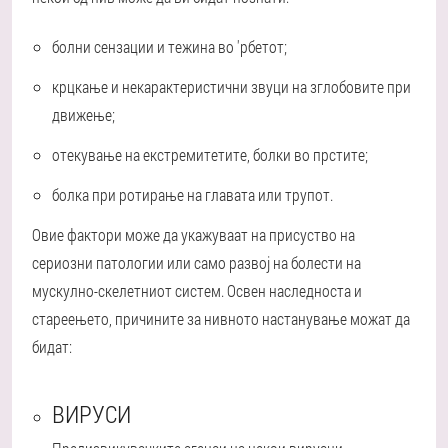
болни сензации и тежина во 'рбетот;
крцкање и некарактеристични звуци на зглобовите при
движење;
отекување на екстремитетите, болки во прстите;
болка при ротирање на главата или трупот.
Овие фактори може да укажуваат на присуство на
сериозни патологии или само развој на болести на
мускулно-скелетниот систем. Освен наследноста и
стареењето, причините за нивното настанување можат да
бидат:
ВИРУСИ