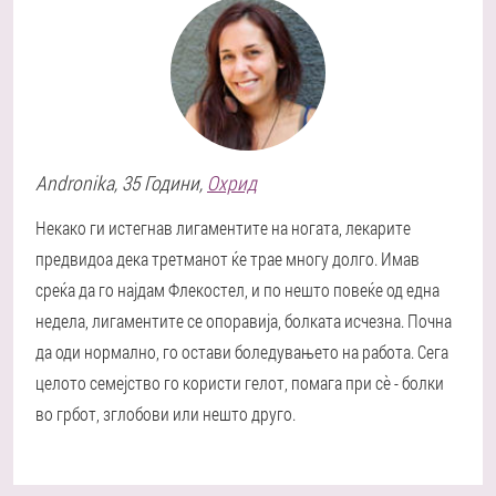
Andronika
, 35 Години,
Охрид
Некако ги истегнав лигаментите на ногата, лекарите
предвидоа дека третманот ќе трае многу долго. Имав
среќа да го најдам Флекостел, и по нешто повеќе од една
недела, лигаментите се опоравија, болката исчезна. Почна
да оди нормално, го остави боледувањето на работа. Сега
целото семејство го користи гелот, помага при сè - болки
во грбот, зглобови или нешто друго.