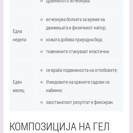
црвенилото исчезнува.
исчезнува болката за време на
движењата и физичкиот напор;
Една
недела
кожата добива природна боја;
ткаенините стануваат еластични.
се враќа подвижноста на зглобовите;
Еден
theидовите на крвните садови се
месец
набиени;
заостанатиот резултат е фиксиран.
КОМПОЗИЦИЈА НА ГЕЛ