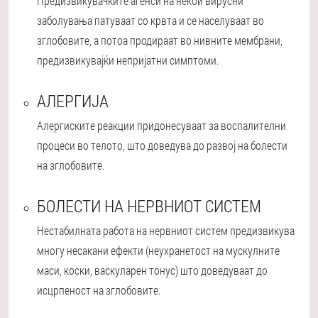
Предизвикувачките агенси на некои вирусни
заболувања патуваат со крвта и се населуваат во
зглобовите, а потоа продираат во нивните мембрани,
предизвикувајќи непријатни симптоми.
АЛЕРГИЈА
Алергиските реакции придонесуваат за воспалителни
процеси во телото, што доведува до развој на болести
на зглобовите.
БОЛЕСТИ НА НЕРВНИОТ СИСТЕМ
Нестабилната работа на нервниот систем предизвикува
многу несакани ефекти (неухранетост на мускулните
маси, коски, васкуларен тонус) што доведуваат до
исцрпеност на зглобовите.