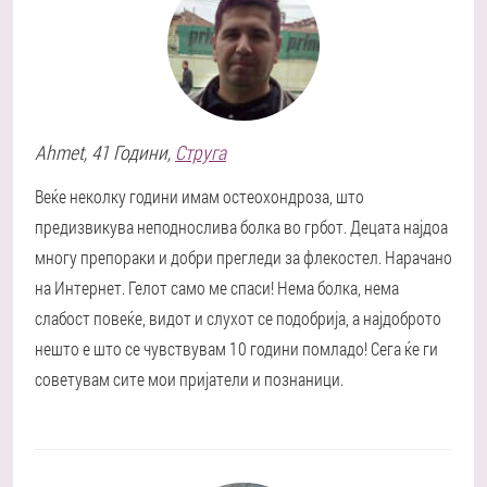
Ahmet
, 41 Години,
Струга
Веќе неколку години имам остеохондроза, што
предизвикува неподнослива болка во грбот. Децата најдоа
многу препораки и добри прегледи за флекостел. Нарачано
на Интернет. Гелот само ме спаси! Нема болка, нема
слабост повеќе, видот и слухот се подобрија, а најдоброто
нешто е што се чувствувам 10 години помладо! Сега ќе ги
советувам сите мои пријатели и познаници.