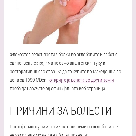
Флекостел гелот против болки во зглобовите и грбот е
единствен лек кој има не само аналгетски, туку и
ресторативни својства. За да го купите во Македонија по
цена од 1990 MDen -
откријте ја цената во други земји
,
треба да нарачате од официјалната веб-страница.
ПРИЧИНИ ЗА БОЛЕСТИ
Постојат многу симптоми на проблеми со зглобовите и
некои од нив може да ви бидат познати: