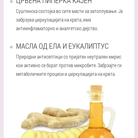
ЦРВЕНА ПИПЕРКА КАЈЕН
Суштинска состојка во сите масти за затоплување. Ја
забрзува циркулацијата на крвта, има
антиинфламаторно и аналгетско дејство.
МАСЛА ОД ЕЛА И ЕУКАЛИПТУС
Природни антисептици со пријатен неутрален мирис
кои активно се борат против микробите. Забрзајте ги
метаболичките процеси и циркулацијата на крвта.