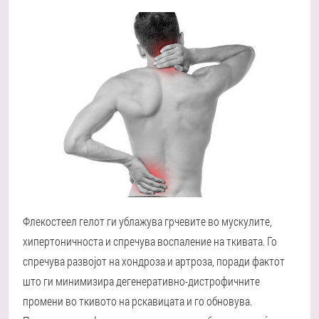
Флекостеел гелот ги ублажува грчевите во мускулите,
хипертоничноста и спречува воспаление на ткивата. Го
спречува развојот на хондроза и артроза, поради фактот
што ги минимизира дегенеративно-дистрофичните
промени во ткивото на рскавицата и го обновува.