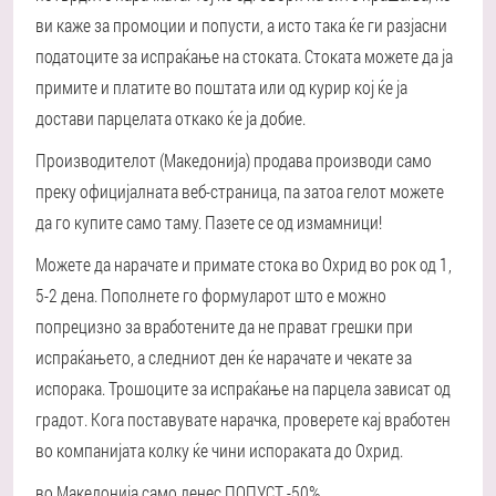
ви каже за промоции и попусти, а исто така ќе ги разјасни
податоците за испраќање на стоката. Стоката можете да ја
примите и платите во поштата или од курир кој ќе ја
достави парцелата откако ќе ја добие.
Производителот (Македонија) продава производи само
преку официјалната веб-страница, па затоа гелот можете
да го купите само таму. Пазете се од измамници!
Можете да нарачате и примате стока во Охрид во рок од 1,
5-2 дена. Пополнете го формуларот што е можно
попрецизно за вработените да не прават грешки при
испраќањето, а следниот ден ќе нарачате и чекате за
испорака. Трошоците за испраќање на парцела зависат од
градот. Кога поставувате нарачка, проверете кај вработен
во компанијата колку ќе чини испораката до Охрид.
во Македонија само денес ПОПУСТ -50%.