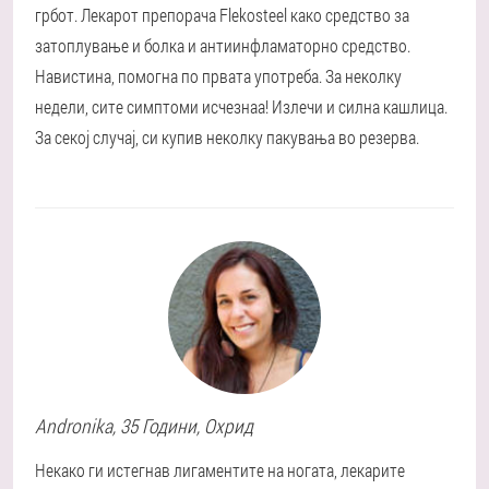
грбот. Лекарот препорача Flekosteel како средство за
затоплување и болка и антиинфламаторно средство.
Навистина, помогна по првата употреба. За неколку
недели, сите симптоми исчезнаа! Излечи и силна кашлица.
За секој случај, си купив неколку пакувања во резерва.
Andronika
, 35 Години,
Охрид
Некако ги истегнав лигаментите на ногата, лекарите