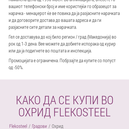
вашиот телефонски број и име користејќи го образецот за
нарачка - менаџерот ќе ве повика да ја разјасните нарачката
и да договорите достава до вашата адреса и да ги
разјасните сите детали за нарачката.
Гел се доставува до кој било регион / град (Македонија) во
рок од 1-3 дена. Beе можете да добиете испорака од курир
или да ја подигнете во поштата и инспекција.
Промоцијата е ограничена. Побрзајте да купите со попуст
од -50%.
КАКО ДА СЕ КУПИ ВО
ОХРИД FLEKOSTEEL
Flekosteel
Градови
Охрид