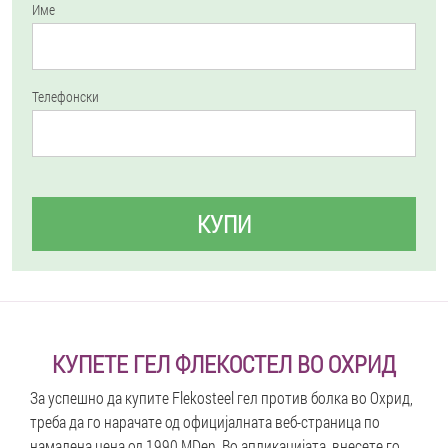
Име
Телефонски
КУПИ
КУПЕТЕ ГЕЛ ФЛЕКОСТЕЛ ВО ОХРИД
За успешно да купите Flekosteel гел против болка во Охрид,
треба да го нарачате од официјалната веб-страница по
намалена цена од 1990 MDen. Во апликацијата, внесете го