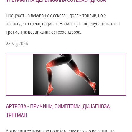
Процесот на лекување е секогаш долг и трнлив, но е
неопходен за секој пациент. Написот ја покренува темата за
третман на цервикална остеохондроза.
28 Мај 2026
АРТРОЗА - ПРИЧИНИ, СИМПТОМИ, ДИЈАГНОЗА,
ТРЕТМАН
Артрозата се јавува во повеќето случаи како резултат на