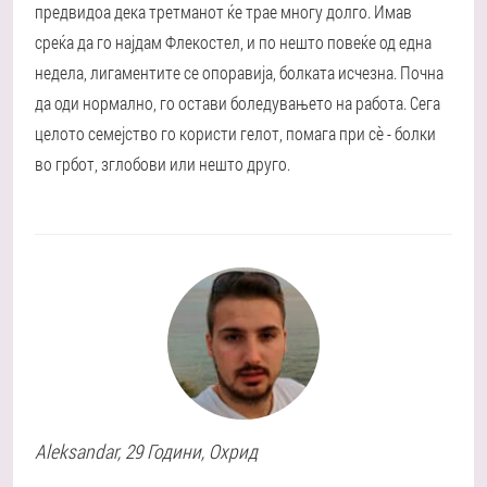
предвидоа дека третманот ќе трае многу долго. Имав
среќа да го најдам Флекостел, и по нешто повеќе од една
недела, лигаментите се опоравија, болката исчезна. Почна
да оди нормално, го остави боледувањето на работа. Сега
целото семејство го користи гелот, помага при сè - болки
во грбот, зглобови или нешто друго.
Aleksandar
, 29 Години,
Охрид