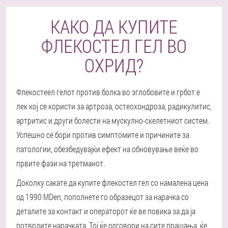
КАКО ДА КУПИТЕ
ФЛЕКОСТЕЛ ГЕЛ ВО
ОХРИД?
Флекостеел гелот против болка во зглобовите и грбот е
лек кој се користи за артроза, остеохондроза, радикулитис,
артритис и други болести на мускулно-скелетниот систем.
Успешно се бори против симптомите и причините за
патологии, обезбедувајќи ефект на обновување веќе во
првите фази на третманот.
Доколку сакате да купите флекостел гел со намалена цена
од 1990 MDen, пополнете го образецот за нарачка со
деталите за контакт и операторот ќе ве повика за да ја
потврдите нарачката. Тој ќе одговори на сите прашања, ќе