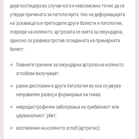
дијагностицира во случаи кога е невозможно точно да се
утврди причината за патологијата. Ако на деформацијата
на 'рскавицата и претходеле други болести и патологии,
повреди на коленото, артрозата се смета за секундарна,
односно се развива против позадината на примарната
болест.
Главните причини за секундарна артроза на коленото
зглобови вклучуваат:
разни дисплазии и други патологии во кои се јавува
неправилен развој и формирање на ткива;
невродистрофични заболувања на лумбалниот или
цервикалниот 'рбет;
воспаление на коленото зглоб (артритис);