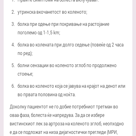
утринска вкочанетост во коленото;
болка при одење при покривање на растојание
поголемо од 1-1,5 km;
болка во колената при долго седење (повеќе од 2 часа
по ред);
болни сензации во коленото зглоб по продолжено
стоење;
болка во коленото која се јавува на крајот на денот или
во првата половина од ноќта.
Доколку пациентот не го добие потребниот третман во
оваа фаза, болеста ќе напредува. За да се избере
вистинскиот лек за артроза на коленото зглоб, неопходно
е да се подложат на низа дијагностички прегледи (МРИ,