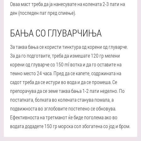
Оваа маст треба да ја нанесувате на колената 2-3 пати на
ден (последен пат пред спиење).
БАЊА СО ГЛУВАРЧИЊА
За таква бања се користи тинктура од корени од глуварче.
За да го подготвите, треба да измешате 120 гр мелени
корени од глуварче со 150 ml вотка и да го оставите на
темно место 24 часа. Пред да се капете, содржината на
садот треба да се истури во вода и да се промеша. Се
препорачува да се земе таква бања 1-2 пати неделно. По
постапката, болката во колената станува помала, а
подвижноста во зглобовите постепено се обновува.
Ефективноста на третманот ќе биде поголема ако во
водата додадете 150 гр морска сол збогатена со јод и бром.