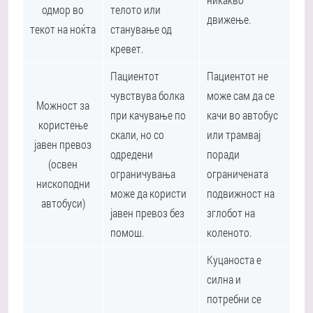
одмор во
телото или
движење.
текот на ноќта
станување од
кревет.
Пациентот
Пациентот не
чувствува болка
може сам да се
Можност за
при качување по
качи во автобус
користење
скали, но со
или трамвај
јавен превоз
одредени
поради
(освен
ограничувања
ограничената
нископодни
може да користи
подвижност на
автобуси)
јавен превоз без
зглобот на
помош.
коленото.
Куцаноста е
силна и
потребни се