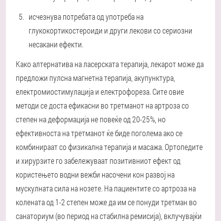
исчезнува потребата од употреба на
глукокортикостероиди и други лекови со сериозни
несакани ефекти.
Како алтернатива на ласерската терапија, лекарот може да
предложи пулсна магнетна терапија, акупунктура,
електромиостимулација и електрофореза. Сите овие
методи се доста ефикасни во третманот на артроза со
степен на деформација не повеќе од 20-25%, но
ефективноста на третманот ќе биде поголема ако се
комбинираат со физикална терапија и масажа. Ортопедите
и хирурзите го забележуваат позитивниот ефект од
користењето водни вежби насочени кон развој на
мускулната сила на нозете. На пациентите со артроза на
колената од 1-2 степен може да им се понуди третман во
санаториум (во период на стабилна ремисија), вклучувајќи