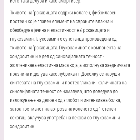
исто така делува и како амортизер.
Ткивото на 'рскавицата содржи колаген, фибриларен
протеин кој е главен елемент на сврзните влакна и
обезбедува јачина и еластичност на' рскавицата и
глукозамин. Глукозамин е супстанца произведена од
ткивото на 'рскавицата. Глукозаминот е компонента на
хондроитин и е дел од синовијалната течност -
жолтеникава еластична маса која ја исполнува заедничката
празнина и делува како лубрикант. Доколку се наруши
синтезата на глукозамин и протеогликани, количината на
синовијалната течност се намалува, што доведува до
изложување на делови од зглобот и интензивна болка,
затоа третманот на артроза на коленото од 1 степен
секогаш вклучува употреба на лекови со глукозамин и
хондроитин.