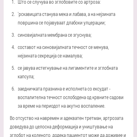
Што се случува во зглобовите со артроза:
'рскавицата станува мека и лабава, а на нејзината
површина се појавуваат длабоки улцерации;
синовијалната мембрана се згуснува;
составот на синовијалната течност се менува,
нејзината секреција се намалува;
се јавува истегнување на лигаментите и зглобната
капсула;
заедничката празнина е исполнета со ексудат -
воспалителна течност ослободена од крвните садови
за време на периодот на акутно воспаление.
Во отсуство на навремен и адекватен третман, артрозата
доведува до целосна деформација и уништување на
зглобот на коленото, додека пациентот може да доживее и