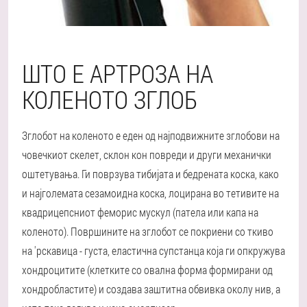
ШТО Е АРТРОЗА НА
КОЛЕНОТО ЗГЛОБ
Зглобот на коленото е еден од најподвижните зглобови на
човечкиот скелет, склон кон повреди и други механички
оштетувања. Ги поврзува тибијата и бедрената коска, како
и најголемата сезамоидна коска, лоцирана во тетивите на
квадрицепсниот феморис мускул (патела или капа на
коленото). Површините на зглобот се покриени со ткиво
на 'рскавица - густа, еластична супстанца која ги опкружува
хондроцитите (клетките со овална форма формирани од
хондробластите) и создава заштитна обвивка околу нив, а