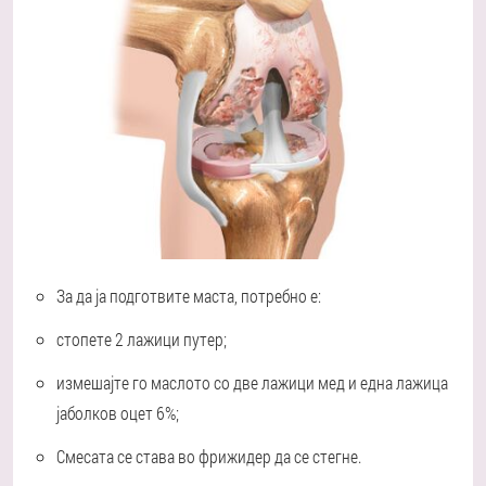
За да ја подготвите маста, потребно е:
стопете 2 лажици путер;
измешајте го маслото со две лажици мед и една лажица
јаболков оцет 6%;
Смесата се става во фрижидер да се стегне.