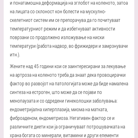
и понатамошна деформација на зглобот на коленото, затоа
на лицата со склоност кон болести на мускулно-
скелетниот систем им се препорачува да го почитуваат
температурниот режим и да избегнуваат активности
поврзани со продолжено изложување на ниски
температури (работа надвор, во фрижидери и замрзнувачи
итн.).
Жените над 45 години кои се заинтересирани за лекување
на артроза на коленото треба да знаат дека провоцирачки
фактор во развојот на патологијата може да биде намалена
синтеза на естроген, што може да се појави по
менопаузата и со одредени гинеколошки заболувања:
ендометријална хиперплазија, миома на матката,
фиброаденом, ендометриоза. Негативен фактор се и
различните диети кои ја ограничуваат потрошувачката на
храна богата со минерали, витамини и други елементи