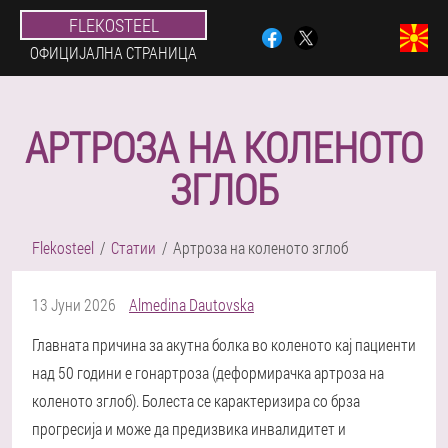
FLEKOSTEEL
ОФИЦИЈАЛНА СТРАНИЦА
АРТРОЗА НА КОЛЕНОТО
ЗГЛОБ
Flekosteel
Статии
Артроза на коленото зглоб
13 Јуни 2026
Almedina Dautovska
Главната причина за акутна болка во коленото кај пациенти
над 50 години е гонартроза (деформирачка артроза на
коленото зглоб). Болеста се карактеризира со брза
прогресија и може да предизвика инвалидитет и