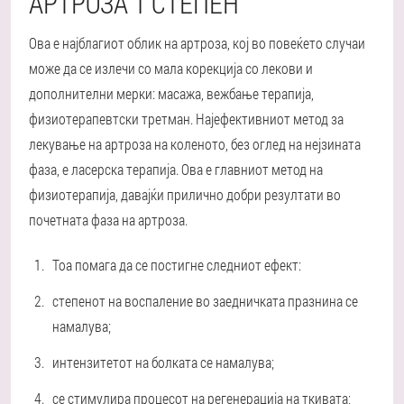
АРТРОЗА 1 СТЕПЕН
Ова е најблагиот облик на артроза, кој во повеќето случаи
може да се излечи со мала корекција со лекови и
дополнителни мерки: масажа, вежбање терапија,
физиотерапевтски третман. Најефективниот метод за
лекување на артроза на коленото, без оглед на нејзината
фаза, е ласерска терапија. Ова е главниот метод на
физиотерапија, давајќи прилично добри резултати во
почетната фаза на артроза.
Тоа помага да се постигне следниот ефект:
степенот на воспаление во заедничката празнина се
намалува;
интензитетот на болката се намалува;
се стимулира процесот на регенерација на ткивата;