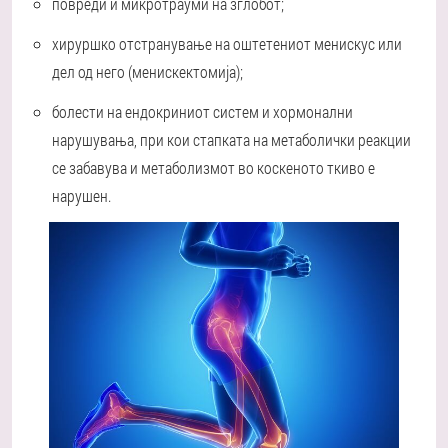
повреди и микротрауми на зглобот;
хируршко отстранување на оштетениот менискус или
дел од него (менискектомија);
болести на ендокриниот систем и хормонални
нарушувања, при кои стапката на метаболички реакции
се забавува и метаболизмот во коскеното ткиво е
нарушен.