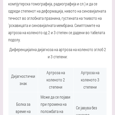
компјутерска томографија, радиографија и сл.) и да се
одреди степенот на деформација, нивото на синовијалната
течност во зглобната празнина, густината на ткивото на
'рскавицата и синовијалната мембрана. Симптомите на
артроза на коленото од 2 и 3 степен се дадени во табелата
подолу.
Диференцијална дијагноза на артроза на коленото зглоб 2
и 3 степени:
Артроза на
Артроза на
Дијагностички
коленото 2
коленото 3
знак
степени
степени
Може да се појави
Болка за
при промена на
Се јавува без
време на
положбата на
никакво