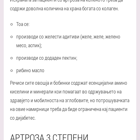
содржи доволна количина на храна богата со колаген.
Тоа се:
производи со желести адитиви (желе, желе, желено
месо, аспик);
производи со додаден пектин;
рибино масло
Речиси сите овошја и бобинки содржат есенцијални амино
киселини и минерали кои помагаат во одржувањето на
здравјето и мобилноста на зглобовите, но потрошувачката
на овие намирници треба да биде ограничена кај пациенти
со дијабетес.
АРТРОЗА 3 СТЕПЕНИ