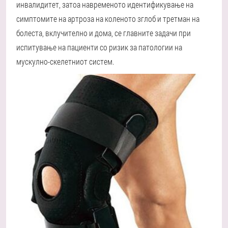
инвалидитет, затоа навременото идентификување на
симптомите на артроза на коленото зглоб и третман на
болеста, вклучително и дома, се главните задачи при
испитување на пациенти со ризик за патологии на
мускулно-скелетниот систем.