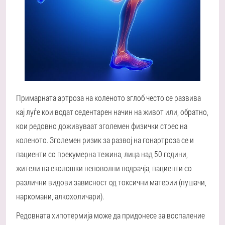
Примарната артроза на коленото зглоб често се развива
кај луѓе кои водат седентарен начин на живот или, обратно,
кои редовно доживуваат зголемен физички стрес на
коленото. Зголемен ризик за развој на гонартроза се и
пациенти со прекумерна тежина, лица над 50 години,
жители на еколошки неповолни подрачја, пациенти со
различни видови зависност од токсични материи (пушачи,
наркомани, алкохоличари).
Редовната хипотермија може да придонесе за воспаление