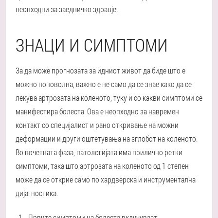
неопходни за заедничко здравје.
ЗНАЦИ И СИМПТОМИ
За да може прогнозата за идниот живот да биде што е
можно поповолна, важно е не само да се знае како да се
лекува артрозата на коленото, туку и со какви симптоми се
манифестира болеста. Ова е неопходно за навремен
контакт со специјалист и рано откривање на можни
деформации и други оштетувања на зглобот на коленото.
Во почетната фаза, патологијата има прилично ретки
симптоми, така што артрозата на коленото од 1 степен
може да се открие само по хардверска и инструментална
дијагностика.
Првите симптоми на болеста вклучуваат: