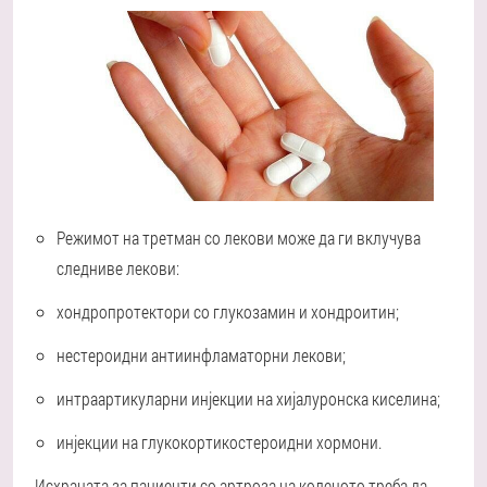
Режимот на третман со лекови може да ги вклучува
следниве лекови:
хондропротектори со глукозамин и хондроитин;
нестероидни антиинфламаторни лекови;
интраартикуларни инјекции на хијалуронска киселина;
инјекции на глукокортикостероидни хормони.
Исхраната за пациенти со артроза на коленото треба да