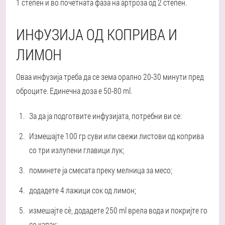
1 степен и во почетната фаза на артроза од 2 степен.
ИНФУЗИЈА ОД КОПРИВА И
ЛИМОН
Оваа инфузија треба да се зема орално 20-30 минути пред
оброците. Единечна доза е 50-80 ml.
За да ја подготвите инфузијата, потребни ви се:
Измешајте 100 гр суви или свежи листови од коприва
со три излупени главици лук;
поминете ја смесата преку мелница за месо;
додадете 4 лажици сок од лимон;
измешајте сè, додадете 250 ml врела вода и покријте го
со капак;