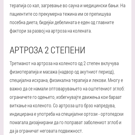
терапија со кал, загревање во сауна и медицински бањи. На
пациентите со прекумерна тежина им се препишува
посебна диета, бидејќи дебелината е еден од главните
фактори за развој на артроза на колената.
АРТРОЗА 2 СТЕПЕНИ
Третманот на артроза на коленото од 2 степен вклучува
физиотерапија и масажа (надвор од акутниот период),
специјална исхрана, физикална терапија и лекови. Многу е
важно да се намали оптоварувањето на оштетениот зглоб:
ограничете го одењето, избегнувајте движења кои бараат
виткање на коленото. Со артроза што брзо напредува,
индицирана е употреба на специјални ортози - ортопедски
помагала дизајнирани да го поправат заболениот зглоб и
да ја ограничат неговата подвижност.