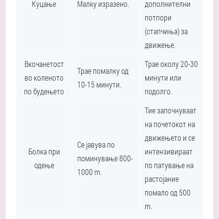
Куцање
Малку изразено.
дополнителни
потпори
(стапчиња) за
движење.
Вкочанетост
Трае околу 20-30
Трае помалку од
во коленото
минути или
10-15 минути.
по будењето
подолго.
Тие започнуваат
на почетокот на
движењето и се
Се јавува по
Болка при
интензивираат
поминување 800-
одење
по патување на
1000 m.
растојание
помало од 500
m.