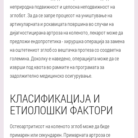
неприродна подвижност и целосна неподвижност на
зглобот. За да се запре процесот на уништување на
артикуларната и рскавицата површина во случаи на
дијагностицирана артроза на коленото, лекарот може да
предложи ендопротетика - хируршка операција за замена
на оштетениот зглоб со вештачка протеза со соодветна
големина. Доколку е наведено, операцијата може да се
изврши под квота во рамките на програмата за
задолжително медицинско осигурување.
КЛАСИФИКАЦИЈА И
ЕТИОЛОШКИ ФАКТОРИ
Остеоартритисот на коленото зглоб може да биде
примарен или секундарен. Примарната артроза се